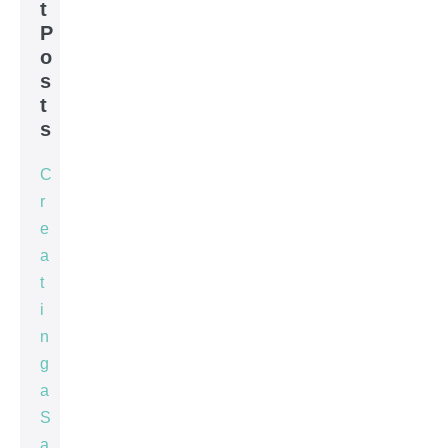
t
P
o
s
t
s
C
r
e
a
t
i
n
g
a
S
a